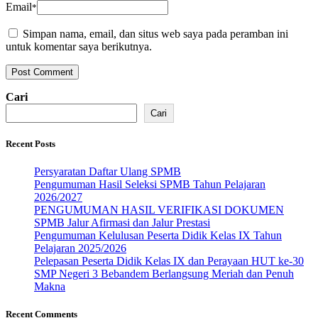
Email
*
Simpan nama, email, dan situs web saya pada peramban ini
untuk komentar saya berikutnya.
Cari
Cari
Recent Posts
Persyaratan Daftar Ulang SPMB
Pengumuman Hasil Seleksi SPMB Tahun Pelajaran
2026/2027
PENGUMUMAN HASIL VERIFIKASI DOKUMEN
SPMB Jalur Afirmasi dan Jalur Prestasi
Pengumuman Kelulusan Peserta Didik Kelas IX Tahun
Pelajaran 2025/2026
Pelepasan Peserta Didik Kelas IX dan Perayaan HUT ke-30
SMP Negeri 3 Bebandem Berlangsung Meriah dan Penuh
Makna
Recent Comments