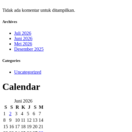
Tidak ada komentar untuk ditampilkan.
Archives
Juli 2026
Juni 2026
Mei 2026
Desember 2025
Categories
Uncategorized
Calendar
Juni 2026
S
S
R
K
J
S
M
1
2
3
4
5
6
7
8
9
10
11
12
13
14
15
16
17
18
19
20
21