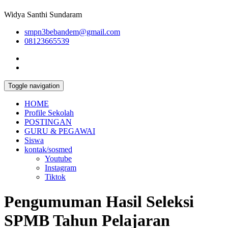
Widya Santhi Sundaram
smpn3bebandem@gmail.com
08123665539
Toggle navigation
HOME
Profile Sekolah
POSTINGAN
GURU & PEGAWAI
Siswa
kontak/sosmed
Youtube
Instagram
Tiktok
Pengumuman Hasil Seleksi
SPMB Tahun Pelajaran